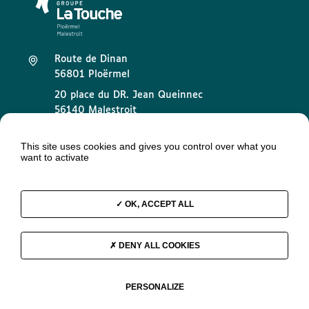
Route de Dinan
56801 Ploërmel
20 place du DR. Jean Queinnec
56140 Malestroit
02 97 73 32 89
This site uses cookies and gives you control over what you
want to activate
contact@groupelatouche.fr
OK, ACCEPT ALL
Mentions légales
DENY ALL COOKIES
Données personnelles
Groupe La Touche © 2026
PERSONALIZE