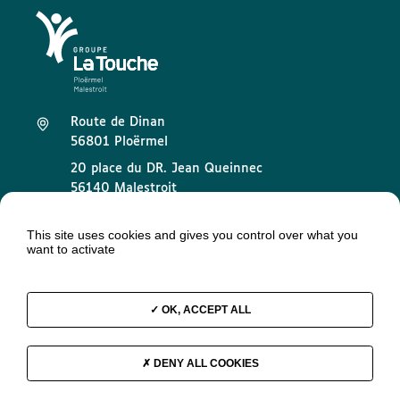
Route de Dinan
56801 Ploërmel
20 place du DR. Jean Queinnec
56140 Malestroit
02 97 73 32 89
This site uses cookies and gives you control over what you
want to activate
contact@groupelatouche.fr
OK, ACCEPT ALL
Mentions légales
DENY ALL COOKIES
Données personnelles
Groupe La Touche © 2026