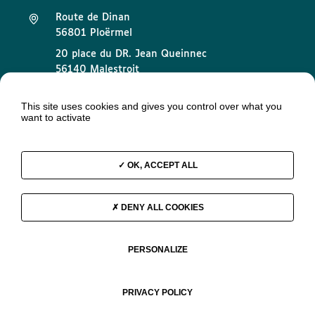
Route de Dinan
56801 Ploërmel
20 place du DR. Jean Queinnec
56140 Malestroit
02 97 73 32 89
This site uses cookies and gives you control over what you
want to activate
contact@groupelatouche.fr
OK, ACCEPT ALL
Mentions légales
DENY ALL COOKIES
Données personnelles
Groupe La Touche © 2026
PERSONALIZE
PRIVACY POLICY