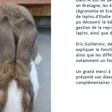
Dans le but de déc
en Bretagne, les é
(Agronomie et Econ
de lapins d'Elodie
pu découvrir le b
gestion de la repr
lapins, ainsi que 
Eric Guillermic, d
expliquer le fonct
ainsi que les diff
notamment un focu
Un grand merci à E
présenté son éleva
complémentaires su