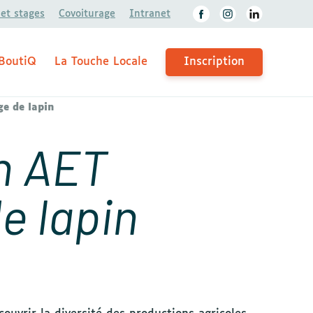
 et stages
Covoiturage
Intranet
BoutiQ
La Touche Locale
Inscription
ge de lapin
on AET
e lapin