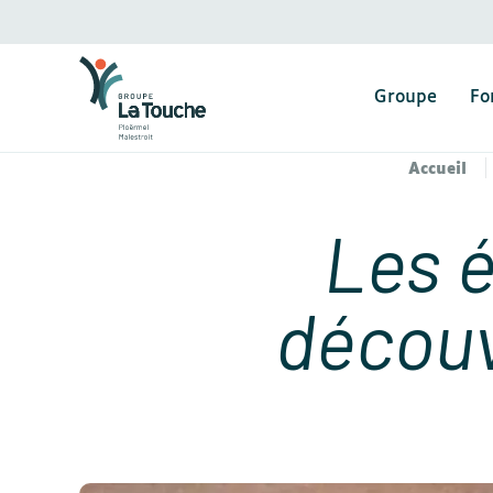
Groupe
Fo
Accueil
Les é
découv