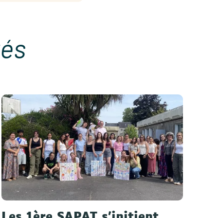
tés
Les 1ère SAPAT s'initient