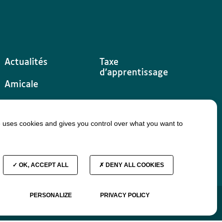
Actualités
Taxe
d’apprentissage
Amicale
Contact
e uses cookies and gives you control over what you want to
Emplois / Stages
OK, ACCEPT ALL
DENY ALL COOKIES
PERSONALIZE
PRIVACY POLICY
Données personnelles
Groupe La Touche © 2026