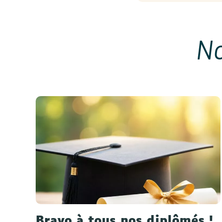
No
Bravo à tous nos diplômés !