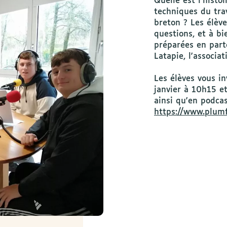
Quelle est l'histo
techniques du trav
breton ? Les élèv
questions, et à bi
préparées en part
Latapie, l'associat
Les élèves vous in
janvier à 10h15 e
ainsi qu'en podcas
https://www.plum