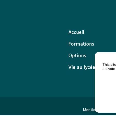
Accueil
Formations
Options
This sit
Vie au lycée
activate
Mentions légales