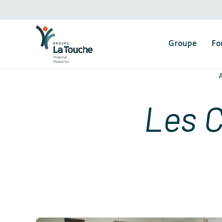
Groupe
Fo
Les C