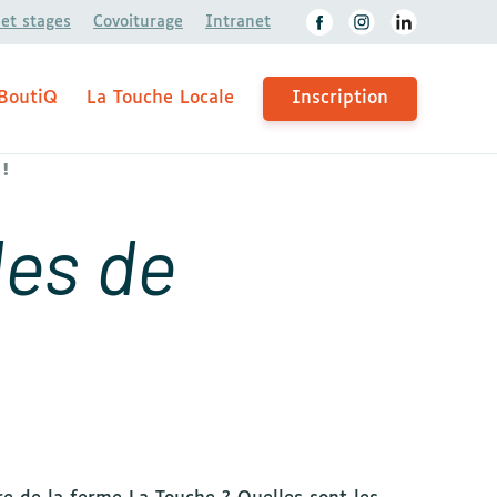
 et stages
Covoiturage
Intranet
BoutiQ
La Touche Locale
Inscription
!
des de