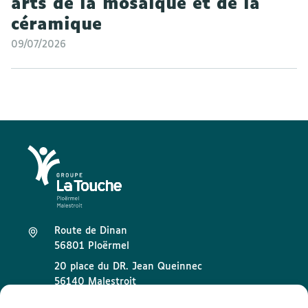
arts de la mosaïque et de la
céramique
09/07/2026
Route de Dinan
56801 Ploërmel
20 place du DR. Jean Queinnec
56140 Malestroit
02 97 73 32 89