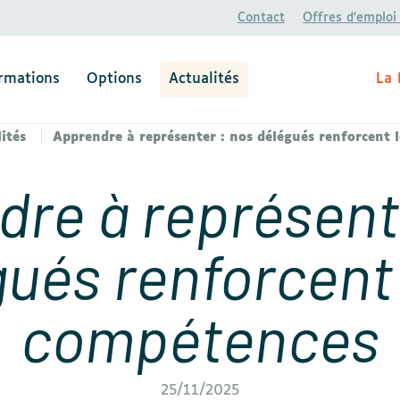
Contact
Offres d’emploi
rmations
Options
Actualités
La 
ités
Apprendre à représenter : nos délégués renforcent 
re à représent
ués renforcent
compétences
25/11/2025