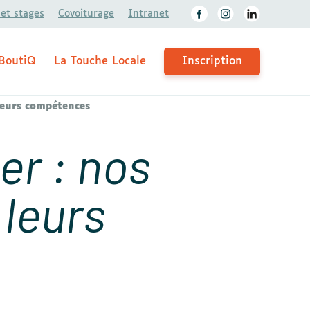
 et stages
Covoiturage
Intranet
BoutiQ
La Touche Locale
Inscription
leurs compétences
er : nos
 leurs